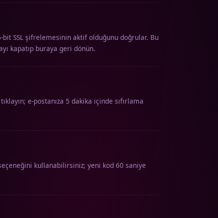
bit SSL şifrelemesinin aktif olduğunu doğrular. Bu
yfayı kapatıp buraya geri dönün.
 tıklayın; e-postanıza 5 dakika içinde sıfırlama
seçeneğini kullanabilirsiniz; yeni kod 60 saniye