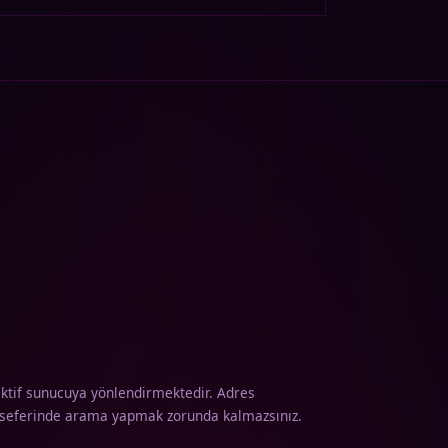
aktif sunucuya yönlendirmektedir. Adres
her seferinde arama yapmak zorunda kalmazsınız.