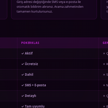
Giriş adresi değiştiğinde SMS veya e-posta ile
H
otomatik bildirim alırsınız. Arama zahmetinden
y
tamamen kurtulursunuz.
t
POKERKLAS
GE
✓ Aktif
✗ 
✓ Ücretsiz
✗ Kı
✓ Dahil
✗ Sı
✓ SMS + E-posta
✗ M
✓ Detaylı
✗ 
✓ Tam uyumlu
✗ B