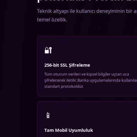
Teknik altyapı ile kullanıcı deneyiminin bir 
temel özellik.
🔐
256-bit SSL Şifreleme
Tüm oturum verileri ve kişisel bilgiler uçtan uca
şifrelenerek iletilir. Banka uygulamalarında kullanıla
standart protokoldür.
📱
Tam Mobil Uyumluluk