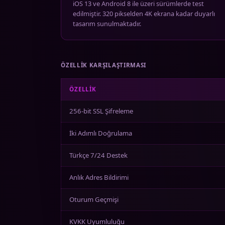
iOS 13 ve Android 8 ile üzeri sürümlerde test
edilmiştir. 320 pikselden 4K ekrana kadar duyarlı
tasarım sunulmaktadır.
ÖZELLIK KARŞILAŞTIRMASI
ÖZELLIK
256-bit SSL Şifreleme
İki Adımlı Doğrulama
Türkçe 7/24 Destek
Anlık Adres Bildirimi
Oturum Geçmişi
KVKK Uyumluluğu