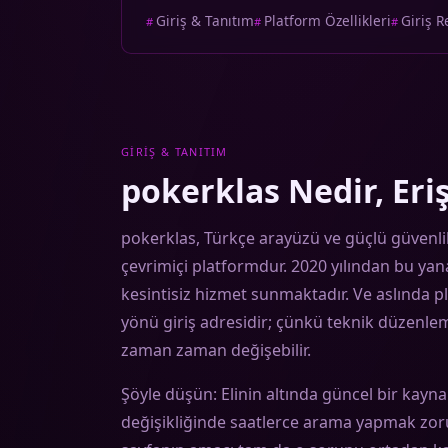
Giriş & Tanıtım
Platform Özellikleri
Giriş R
GIRIŞ & TANITIM
pokerklas Nedir, Eri
pokerklas, Türkçe arayüzü ve güçlü güvenlik
çevrimiçi platformdur. 2020 yılından bu yana
kesintisiz hizmet sunmaktadır. Ve aslında 
yönü giriş adresidir; çünkü teknik düzenle
zaman zaman değişebilir.
Şöyle düşün: Elinin altında güncel bir kay
değişikliğinde saatlerce arama yapmak zor