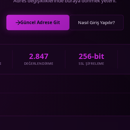
Adres değişikliklerinde buraya dönmek yeterli.
Güncel Adrese Git
Nasıl Giriş Yapılır?
2.847
256-bit
I
DEĞERLENDIRME
SSL ŞIFRELEME