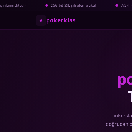
●
256-bit SSL şifreleme aktif
●
7/24 Türkçe canlı destek hattı
♠
pokerklas
p
pokerkla
doğrudan ba