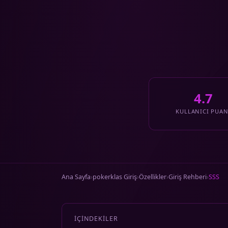
4.7
KULLANICI PUAN
Ana Sayfa
pokerklas Giriş
Özellikler
Giriş Rehberi
SSS
İÇINDEKILER