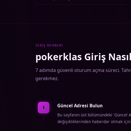
GIRIŞ REHBERI
pokerklas Giriş Nasıl
7 adımda güvenli oturum açma süreci. Tahm
gerekmez.
Güncel Adresi Bulun
1
Bu sayfanın üst bölümündeki 'Güncel A
değişikliklerinden haberdar olmak için