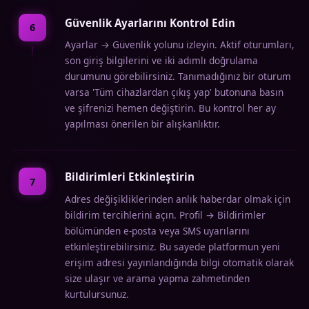
Güvenlik Ayarlarını Kontrol Edin
6
Ayarlar → Güvenlik yolunu izleyin. Aktif oturumları,
son giriş bilgilerini ve iki adımlı doğrulama
durumunu görebilirsiniz. Tanımadığınız bir oturum
varsa 'Tüm cihazlardan çıkış yap' butonuna basın
ve şifrenizi hemen değiştirin. Bu kontrol her ay
yapılması önerilen bir alışkanlıktır.
Bildirimleri Etkinleştirin
7
Adres değişikliklerinden anlık haberdar olmak için
bildirim tercihlerini açın. Profil → Bildirimler
bölümünden e-posta veya SMS uyarılarını
etkinleştirebilirsiniz. Bu sayede platformun yeni
erişim adresi yayınlandığında bilgi otomatik olarak
size ulaşır ve arama yapma zahmetinden
kurtulursunuz.