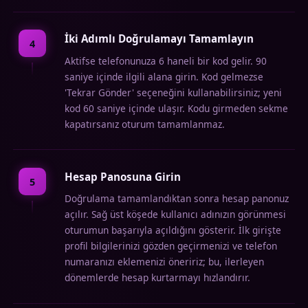
İki Adımlı Doğrulamayı Tamamlayın
4
Aktifse telefonunuza 6 haneli bir kod gelir. 90
saniye içinde ilgili alana girin. Kod gelmezse
'Tekrar Gönder' seçeneğini kullanabilirsiniz; yeni
kod 60 saniye içinde ulaşır. Kodu girmeden sekme
kapatırsanız oturum tamamlanmaz.
Hesap Panosuna Girin
5
Doğrulama tamamlandıktan sonra hesap panonuz
açılır. Sağ üst köşede kullanıcı adınızın görünmesi
oturumun başarıyla açıldığını gösterir. İlk girişte
profil bilgilerinizi gözden geçirmenizi ve telefon
numaranızı eklemenizi öneririz; bu, ilerleyen
dönemlerde hesap kurtarmayı hızlandırır.