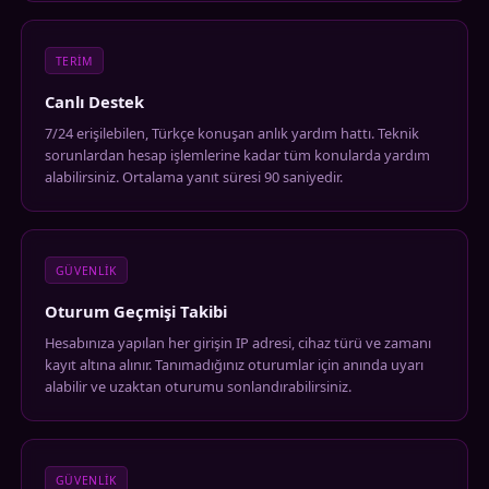
TERIM
Canlı Destek
7/24 erişilebilen, Türkçe konuşan anlık yardım hattı. Teknik
sorunlardan hesap işlemlerine kadar tüm konularda yardım
alabilirsiniz. Ortalama yanıt süresi 90 saniyedir.
GÜVENLIK
Oturum Geçmişi Takibi
Hesabınıza yapılan her girişin IP adresi, cihaz türü ve zamanı
kayıt altına alınır. Tanımadığınız oturumlar için anında uyarı
alabilir ve uzaktan oturumu sonlandırabilirsiniz.
GÜVENLIK