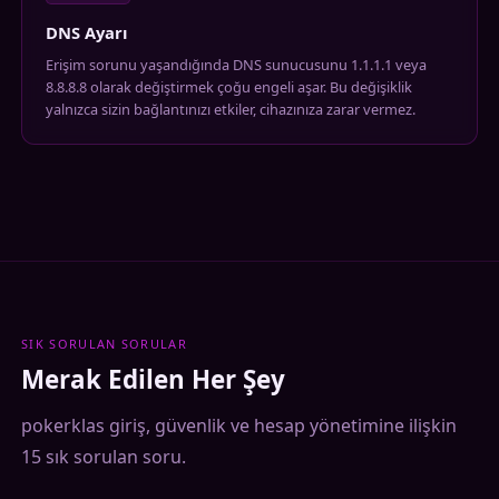
DNS Ayarı
Erişim sorunu yaşandığında DNS sunucusunu 1.1.1.1 veya
8.8.8.8 olarak değiştirmek çoğu engeli aşar. Bu değişiklik
yalnızca sizin bağlantınızı etkiler, cihazınıza zarar vermez.
SIK SORULAN SORULAR
Merak Edilen Her Şey
pokerklas giriş, güvenlik ve hesap yönetimine ilişkin
15 sık sorulan soru.