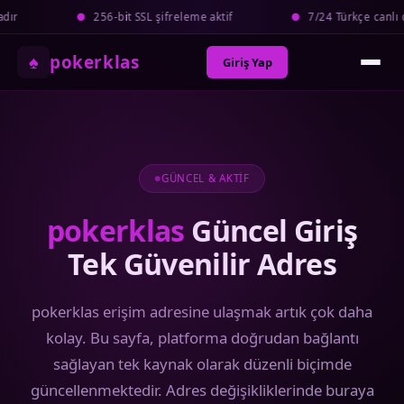
6-bit SSL şifreleme aktif
●
7/24 Türkçe canlı destek hattı açık
♠
pokerklas
Giriş Yap
GÜNCEL & AKTIF
pokerklas
Güncel Giriş
Tek Güvenilir Adres
pokerklas erişim adresine ulaşmak artık çok daha
kolay. Bu sayfa, platforma doğrudan bağlantı
sağlayan tek kaynak olarak düzenli biçimde
güncellenmektedir. Adres değişikliklerinde buraya