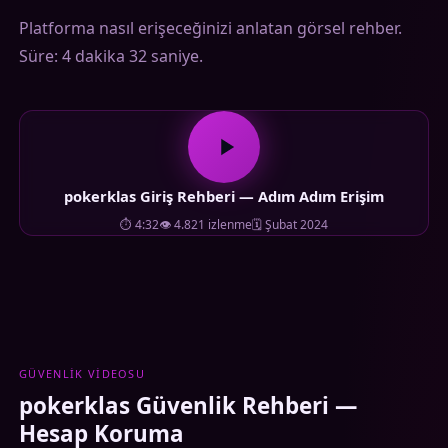
Platforma nasıl erişeceğinizi anlatan görsel rehber.
Süre: 4 dakika 32 saniye.
pokerklas Giriş Rehberi — Adım Adım Erişim
⏱ 4:32
👁 4.821 izlenme
🗓 Şubat 2024
GÜVENLIK VIDEOSU
pokerklas Güvenlik Rehberi —
Hesap Koruma