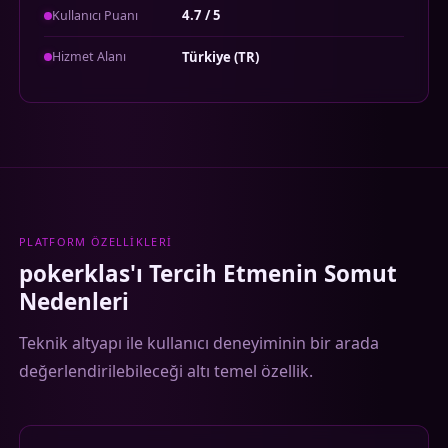
4.7 / 5
Kullanıcı Puanı
Türkiye (TR)
Hizmet Alanı
PLATFORM ÖZELLIKLERI
pokerklas'ı Tercih Etmenin Somut
Nedenleri
Teknik altyapı ile kullanıcı deneyiminin bir arada
değerlendirilebileceği altı temel özellik.