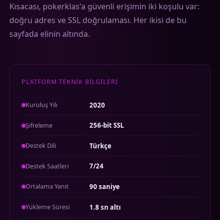
Kısacası, pokerklas'a güvenli erişimin iki koşulu var:
doğru adres ve SSL doğrulaması. Her ikisi de bu
sayfada elinin altında.
PLATFORM TEKNIK BILGILERI
2020
Kuruluş Yılı
256-bit SSL
Şifreleme
Türkçe
Destek Dili
7/24
Destek Saatleri
90 saniye
Ortalama Yanıt
1.8 sn altı
Yükleme Süresi