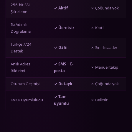
256-bit SSL
✓ Aktif
✗ Çoğunda yok
Şifreleme
İki Adımlı
✓ Ücretsiz
✗ Kısıtlı
Doğrulama
Türkçe 7/24
✓ Dahil
✗ Sınırlı saatler
Destek
Anlık Adres
✓ SMS + E-
✗ Manuel takip
Bildirimi
posta
Oturum Geçmişi
✓ Detaylı
✗ Çoğunda yok
✓ Tam
KVKK Uyumluluğu
✗ Belirsiz
uyumlu