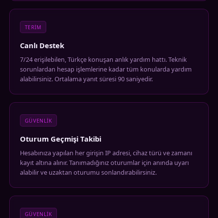
TERIM
Canlı Destek
7/24 erişilebilen, Türkçe konuşan anlık yardım hattı. Teknik
sorunlardan hesap işlemlerine kadar tüm konularda yardım
alabilirsiniz. Ortalama yanıt süresi 90 saniyedir.
GÜVENLIK
Oturum Geçmişi Takibi
Hesabınıza yapılan her girişin IP adresi, cihaz türü ve zamanı
kayıt altına alınır. Tanımadığınız oturumlar için anında uyarı
alabilir ve uzaktan oturumu sonlandırabilirsiniz.
GÜVENLIK