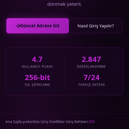
dönmek yeterli.
Güncel Adrese Git
Nasıl Giriş Yapılır?
4.7
2.847
KULLANICI PUANI
DEĞERLENDIRME
256-bit
7/24
SSL ŞIFRELEME
TÜRKÇE DESTEK
Ana Sayfa
pokerklas Giriş
Özellikler
Giriş Rehberi
SSS