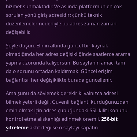
hizmet sunmaktadır. Ve aslında platformun en çok
sorulan yönü giriş adresidir; çünkü teknik
düzenlemeler nedeniyle bu adres zaman zaman
değişebilir.
Şöyle düşün: Elinin altında güncel bir kaynak
olmadığında her adres değişikliğinde saatlerce arama
yapmak zorunda kalıyorsun. Bu sayfanın amacı tam
da o sorunu ortadan kaldırmak. Güncel erişim
bağlantısı, her değişiklikte burada güncellenir.
Ama şunu da söylemek gerekir ki yalnızca adresi
bilmek yeterli değil. Güvenli bağlantı kurduğunuzdan
emin olmak için adres çubuğundaki SSL kilit ikonunu
kontrol etme alışkanlığı edinmek önemli.
256-bit
şifreleme
aktif değilse o sayfayı kapatın.