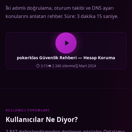
İki adımlı doğrulama, oturum takibi ve DNS ayarı
konularını anlatan rehber. Süre: 3 dakika 15 saniye.
pokerklas Güvenlik Rehberi — Hesap Koruma
⏱ 3:15
👁 2.340 izlenme
🗓 Mart 2024
KULLANICI YORUMLARI
Kullanıcılar Ne Diyor?
2.847 değerlendirmeden derlenen görüşler. Ortalama