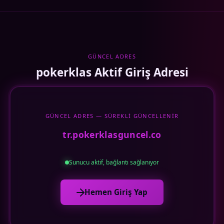
GÜNCEL ADRES
pokerklas Aktif Giriş Adresi
GÜNCEL ADRES — SÜREKLI GÜNCELLENIR
tr.pokerklasguncel.co
Sunucu aktif, bağlantı sağlanıyor
Hemen Giriş Yap