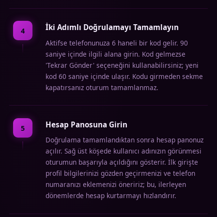
İki Adımlı Doğrulamayı Tamamlayın
4
Aktifse telefonunuza 6 haneli bir kod gelir. 90
saniye içinde ilgili alana girin. Kod gelmezse
'Tekrar Gönder' seçeneğini kullanabilirsiniz; yeni
kod 60 saniye içinde ulaşır. Kodu girmeden sekme
kapatırsanız oturum tamamlanmaz.
Hesap Panosuna Girin
5
Doğrulama tamamlandıktan sonra hesap panonuz
açılır. Sağ üst köşede kullanıcı adınızın görünmesi
oturumun başarıyla açıldığını gösterir. İlk girişte
profil bilgilerinizi gözden geçirmenizi ve telefon
numaranızı eklemenizi öneririz; bu, ilerleyen
dönemlerde hesap kurtarmayı hızlandırır.