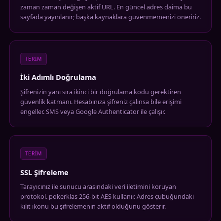
zaman zaman değişen aktif URL. En güncel adres daima bu
sayfada yayınlanır; başka kaynaklara güvenmemenizi öneririz.
TERIM
İki Adımlı Doğrulama
Şifrenizin yanı sıra ikinci bir doğrulama kodu gerektiren
güvenlik katmanı. Hesabınıza şifreniz çalınsa bile erişimi
engeller. SMS veya Google Authenticator ile çalışır.
TERIM
SSL Şifreleme
Tarayıcınız ile sunucu arasındaki veri iletimini koruyan
protokol. pokerklas 256-bit AES kullanır. Adres çubuğundaki
kilit ikonu bu şifrelemenin aktif olduğunu gösterir.