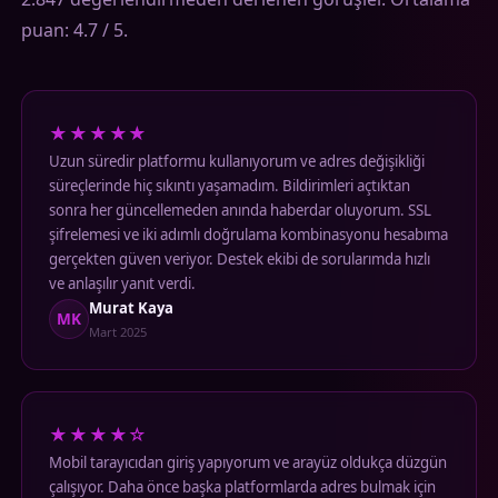
puan: 4.7 / 5.
★★★★★
Uzun süredir platformu kullanıyorum ve adres değişikliği
süreçlerinde hiç sıkıntı yaşamadım. Bildirimleri açtıktan
sonra her güncellemeden anında haberdar oluyorum. SSL
şifrelemesi ve iki adımlı doğrulama kombinasyonu hesabıma
gerçekten güven veriyor. Destek ekibi de sorularımda hızlı
ve anlaşılır yanıt verdi.
Murat Kaya
MK
Mart 2025
★★★★☆
Mobil tarayıcıdan giriş yapıyorum ve arayüz oldukça düzgün
çalışıyor. Daha önce başka platformlarda adres bulmak için