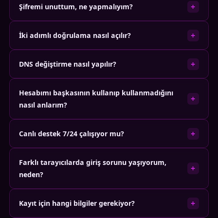
bir koruma katmanıdır. Bunun yanı sıra iki adımlı doğrulama
+
Şifremi unuttum, ne yapmalıyım?
Tarayıcınızdan güncel adrese girerek doğrudan platforma
özelliği hesap güvenliğini ikinci bir katmana taşır. 2.847
ulaşabilirsiniz. iOS ve Android cihazlarda Chrome, Safari veya
kullanıcı değerlendirmesiyle oluşan 4,7 puanlık ortalama da
Şifre sıfırlama işlemi giriş ekranındaki 'Şifremi Unuttum'
Firefox ile sorunsuz çalışır. Ekranı ana sayfaya kaydetmek için
+
İki adımlı doğrulama nasıl açılır?
platformun tutarlılığını ortaya koyar.
bağlantısıyla başlar. Kayıtlı e-posta adresinize 5 dakika içinde
tarayıcının 'ana ekrana ekle' seçeneğini kullanabilirsiniz; bu
sıfırlama bağlantısı gönderilir. Bağlantı 30 dakika süreyle
sayede uygulama benzeri bir kısayol oluşturursunuz ve her
Hesabınıza giriş yaptıktan sonra Ayarlar menüsünü açın.
geçerlidir, bu süre içinde yeni şifrenizi belirlemeniz gerekir. E-
+
DNS değiştirme nasıl yapılır?
seferinde adresi aramak zorunda kalmazsınız.
Güvenlik sekmesine tıklayın ve 'İki Adımlı Doğrulama' başlığını
postaya erişiminiz yoksa canlı destek ekibine ulaşarak kimlik
bulun. Telefonunuza SMS veya Google Authenticator
doğrulama yoluyla hesabınızı kurtarabilirsiniz.
Windows'ta Denetim Masası → Ağ ve Paylaşım Merkezi →
aracılığıyla gelen 6 haneli kodu girerek etkinleştirme
Hesabımı başkasının kullanıp kullanmadığını
Bağlantınız → Özellikler yoluyla IPv4 ayarlarına ulaşın. Tercih
+
tamamlanır. Bu işlemden sonra her girişte hem şifrenizi hem
nasıl anlarım?
edilen DNS sunucusuna 1.1.1.1 veya 8.8.8.8 yazın; alternatif
de kodu girmeniz gerekecektir. Hesabınıza yetkisiz erişimi
DNS'e ise 1.0.0.1 veya 8.8.4.4 ekleyebilirsiniz. Kaydedin ve
engellemek açısından bu özelliği açık tutmanızı öneririz.
Hesap Güvenliği veya Oturum Geçmişi bölümünden aktif
bağlantıyı yenileyin. Bu değişiklik çoğu erişim sorununu çözer.
+
Canlı destek 7/24 çalışıyor mu?
oturumların listesine ulaşabilirsiniz. Burada her oturumun IP
Mac için Sistem Tercihleri → Ağ → Gelişmiş → DNS adımlarını
adresi, cihaz türü ve giriş zamanı görünür. Tanımadığınız bir
izleyebilirsiniz.
Evet, Türkçe canlı destek hattı haftanın 7 günü, günün 24
oturum görürseniz 'Tüm cihazlardan çıkış yap' seçeneğini
Farklı tarayıcılarda giriş sorunu yaşıyorum,
saati erişilebilir durumdadır. Ortalama ilk yanıt süresi 90
+
kullanın, ardından şifrenizi hemen değiştirin ve iki adımlı
neden?
saniyenin altındadır. Hem teknik sorunlar hem de hesap
doğrulamayı etkinleştirin. Bu üç adım hesabınızı yeniden
işlemleri için aynı hat üzerinden destek alabilirsiniz. Yoğun
güvence altına alır.
Tarayıcı eklentileri, özellikle reklam engelleyiciler ve VPN
saatlerde bekleme süresi 2-3 dakikaya çıkabilir; bu
+
Kayıt için hangi bilgiler gerekiyor?
uzantıları zaman zaman oturum açma sürecini sekteye
durumlarda mesaj bırakma seçeneği de mevcuttur.
uğratabilir. Önce eklentileri geçici olarak devre dışı bırakıp