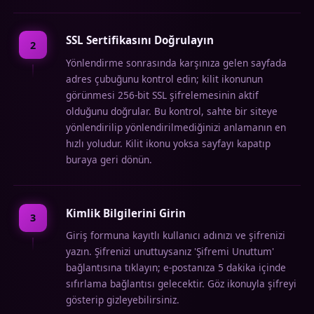
SSL Sertifikasını Doğrulayın
2
Yönlendirme sonrasında karşınıza gelen sayfada
adres çubuğunu kontrol edin; kilit ikonunun
görünmesi 256-bit SSL şifrelemesinin aktif
olduğunu doğrular. Bu kontrol, sahte bir siteye
yönlendirilip yönlendirilmediğinizi anlamanın en
hızlı yoludur. Kilit ikonu yoksa sayfayı kapatıp
buraya geri dönün.
Kimlik Bilgilerini Girin
3
Giriş formuna kayıtlı kullanıcı adınızı ve şifrenizi
yazın. Şifrenizi unuttuysanız 'Şifremi Unuttum'
bağlantısına tıklayın; e-postanıza 5 dakika içinde
sıfırlama bağlantısı gelecektir. Göz ikonuyla şifreyi
gösterip gizleyebilirsiniz.