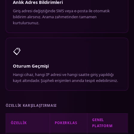
Anlık Adres Bildirimleri
Giriş adresi değiştiğinde SMS veya e-posta ile otomatik
bildirim alırsınız. Arama zahmetinden tamamen
kurtulursunuz.
📋
Oturum Geçmişi
Hangi cihaz, hangi IP adresi ve hangi saatte giriş yapıldığı
kayıt altındadır. Şüpheli erişimleri anında tespit edebilirsiniz.
ÖZELLIK KARŞILAŞTIRMASI
GENEL
ÖZELLIK
POKERKLAS
PLATFORM