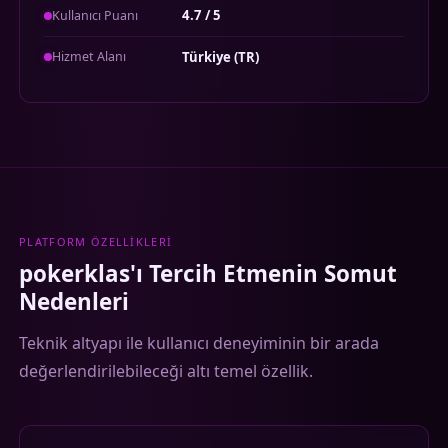
4.7 / 5
Kullanıcı Puanı
Türkiye (TR)
Hizmet Alanı
PLATFORM ÖZELLIKLERI
pokerklas'ı Tercih Etmenin Somut
Nedenleri
Teknik altyapı ile kullanıcı deneyiminin bir arada
değerlendirilebileceği altı temel özellik.