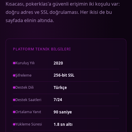
Kısacası, pokerklas'a güvenli erişimin iki koşulu var:
doğru adres ve SSL doğrulaması. Her ikisi de bu
sayfada elinin altında.
PLATFORM TEKNIK BILGILERI
2020
Kuruluş Yılı
256-bit SSL
Şifreleme
Türkçe
Destek Dili
7/24
Destek Saatleri
90 saniye
Ortalama Yanıt
1.8 sn altı
Yükleme Süresi