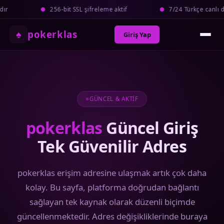
-bit SSL şifreleme aktif
●
7/24 Türkçe canlı destek hattı açık
♠
pokerklas
Giriş Yap
GÜNCEL & AKTIF
pokerklas
Güncel Giriş
Tek Güvenilir Adres
pokerklas erişim adresine ulaşmak artık çok daha
kolay. Bu sayfa, platforma doğrudan bağlantı
sağlayan tek kaynak olarak düzenli biçimde
güncellenmektedir. Adres değişikliklerinde buraya