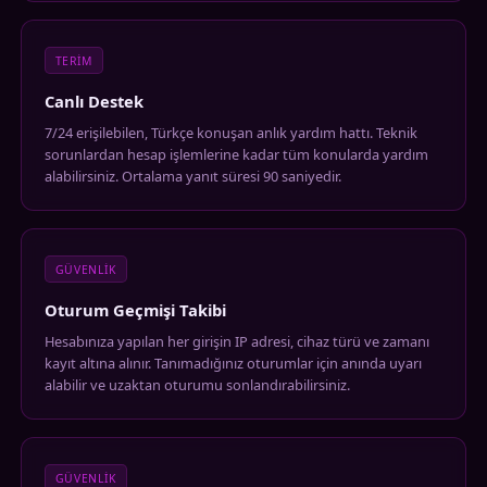
TERIM
Canlı Destek
7/24 erişilebilen, Türkçe konuşan anlık yardım hattı. Teknik
sorunlardan hesap işlemlerine kadar tüm konularda yardım
alabilirsiniz. Ortalama yanıt süresi 90 saniyedir.
GÜVENLIK
Oturum Geçmişi Takibi
Hesabınıza yapılan her girişin IP adresi, cihaz türü ve zamanı
kayıt altına alınır. Tanımadığınız oturumlar için anında uyarı
alabilir ve uzaktan oturumu sonlandırabilirsiniz.
GÜVENLIK