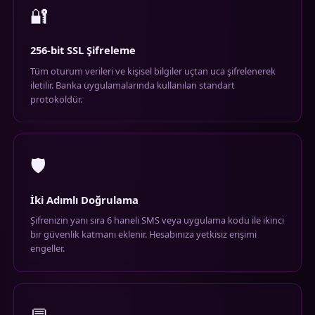
🔐
256-bit SSL Şifreleme
Tüm oturum verileri ve kişisel bilgiler uçtan uca şifrelenerek
iletilir. Banka uygulamalarında kullanılan standart
protokoldür.
🛡️
İki Adımlı Doğrulama
Şifrenizin yanı sıra 6 haneli SMS veya uygulama kodu ile ikinci
bir güvenlik katmanı eklenir. Hesabınıza yetkisiz erişimi
engeller.