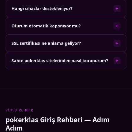
Kayıt için geçerli bir e-posta adresi, şifre ve kullanıcı adı
tekrar deneyin. Sorun devam ederse tarayıcının gizli/özel
+
Hangi cihazlar destekleniyor?
yeterlidir. İsteğe bağlı olarak telefon numarası da eklenebilir;
modunda bağlantıyı test edin; bu yöntem çerez veya önbellek
bu numara iki adımlı doğrulama için kullanılır. Kayıt işlemi
kaynaklı sorunları da giderir. Chrome, Firefox ve Edge ile tam
Platform web tabanlı olduğu için ek kurulum gerektirmez.
yaklaşık 2 dakika sürer. E-posta adresinize gelen onay
+
Oturum otomatik kapanıyor mu?
uyumluluk test edilmiştir.
Masaüstü bilgisayar, dizüstü, tablet ve akıllı telefon dahil
bağlantısına tıkladıktan sonra hesabınız 30 saniye içinde
internete bağlı her cihazdan erişilebilir. iOS 13 ve üzeri,
etkinleşir. Kişisel verileriniz KVKK kapsamında saklanır.
Güvenlik politikası gereği 60 dakikadan fazla işlem
Android 8 ve üzeri sürümlerde mobil tarayıcı desteği test
+
SSL sertifikası ne anlama geliyor?
yapılmayan oturumlar otomatik olarak sonlandırılır. Bu süreyi
edilmiş ve onaylanmıştır. Ekran çözünürlüğü 320 pikselden
Hesap Ayarları bölümünden 15 ile 120 dakika arasında
4K'ya kadar uyumlu düzen sunulmaktadır.
SSL, tarayıcınız ile sunucu arasındaki veri alışverişini şifreleyen
ayarlayabilirsiniz. 'Beni Hatırla' seçeneğini işaretlediğinizde ise
+
Sahte pokerklas sitelerinden nasıl korunurum?
bir güvenlik protokolüdür. Adres çubuğundaki kilit ikonu bu
oturum 30 gün açık kalır; ancak bu seçeneği yalnızca kişisel
şifrelemenin aktif olduğunu gösterir. pokerklas 256-bit AES
cihazlarınızda tercih etmenizi öneririz.
Adres çubuğunda SSL kilit ikonunun olup olmadığını kontrol
şifreleme kullanır; bu standart, kaba kuvvet saldırılarına karşı
edin. Orijinal adres yalnızca bu sayfanın üst bölümünde
pratikte kırılamaz kabul edilir. Kişisel bilgileriniz ve oturum
yayınlanır. Sosyal medya yorumlarında veya e-postalarda
verileriniz bu katman sayesinde üçüncü taraflara karşı
gelen bağlantılara tıklamak yerine doğrudan tarayıcıya adres
korunur.
girin. Şüpheli bir siteyle karşılaştığınızda canlı destek hattına
bildirin; ekip 24 saat içinde doğrulama yapabilir.
VIDEO REHBER
pokerklas Giriş Rehberi — Adım
Adım